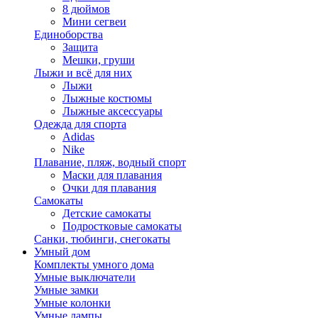
8 дюймов
Мини сегвеи
Единоборства
Защита
Мешки, груши
Лыжи и всё для них
Лыжи
Лыжные костюмы
Лыжные аксессуары
Одежда для спорта
Adidas
Nike
Плавание, пляж, водный спорт
Маски для плавания
Очки для плавания
Самокаты
Детские самокаты
Подростковые самокаты
Санки, тюбинги, снегокаты
Умный дом
Комплекты умного дома
Умные выключатели
Умные замки
Умные колонки
Умные лампы