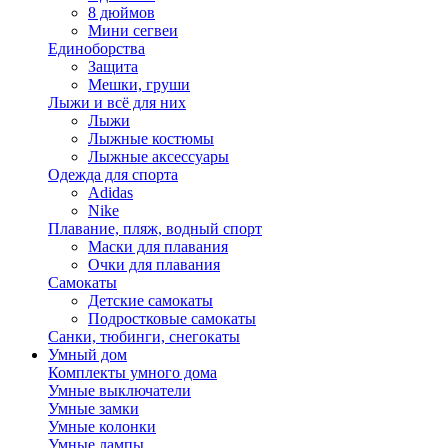
8 дюймов
Мини сегвеи
Единоборства
Защита
Мешки, груши
Лыжи и всё для них
Лыжи
Лыжные костюмы
Лыжные аксессуары
Одежда для спорта
Adidas
Nike
Плавание, пляж, водный спорт
Маски для плавания
Очки для плавания
Самокаты
Детские самокаты
Подростковые самокаты
Санки, тюбинги, снегокаты
Умный дом
Комплекты умного дома
Умные выключатели
Умные замки
Умные колонки
Умные лампы