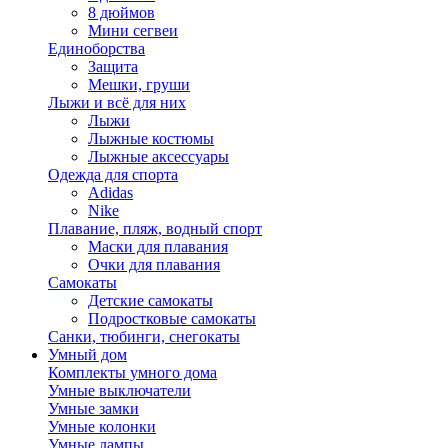
8 дюймов
Мини сегвеи
Единоборства
Защита
Мешки, груши
Лыжи и всё для них
Лыжи
Лыжные костюмы
Лыжные аксессуары
Одежда для спорта
Adidas
Nike
Плавание, пляж, водный спорт
Маски для плавания
Очки для плавания
Самокаты
Детские самокаты
Подростковые самокаты
Санки, тюбинги, снегокаты
Умный дом
Комплекты умного дома
Умные выключатели
Умные замки
Умные колонки
Умные лампы