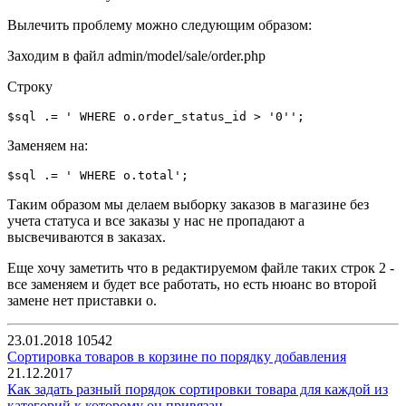
Вылечить проблему можно следующим образом:
Заходим в файл admin/model/sale/order.php
Строку
$sql .= ' WHERE o.order_status_id > '0'';
Заменяем на:
$sql .= ' WHERE o.total';
Таким образом мы делаем выборку заказов в магазине без
учета статуса и все заказы у нас не пропадают а
высвечиваются в заказах.
Еще хочу заметить что в редактируемом файле таких строк 2 -
все заменяем и будет все работать, но есть нюанс во второй
замене нет приставки o.
23.01.2018
10542
Сортировка товаров в корзине по порядку добавления
21.12.2017
Как задать разный порядок сортировки товара для каждой из
категорий к которому он привязан