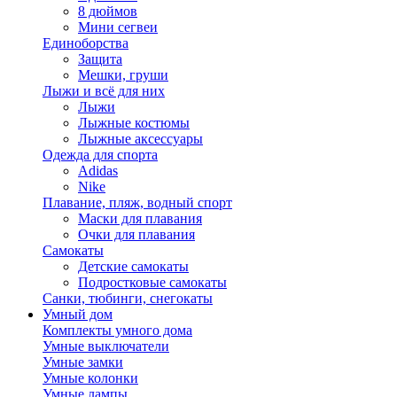
8 дюймов
Мини сегвеи
Единоборства
Защита
Мешки, груши
Лыжи и всё для них
Лыжи
Лыжные костюмы
Лыжные аксессуары
Одежда для спорта
Adidas
Nike
Плавание, пляж, водный спорт
Маски для плавания
Очки для плавания
Самокаты
Детские самокаты
Подростковые самокаты
Санки, тюбинги, снегокаты
Умный дом
Комплекты умного дома
Умные выключатели
Умные замки
Умные колонки
Умные лампы