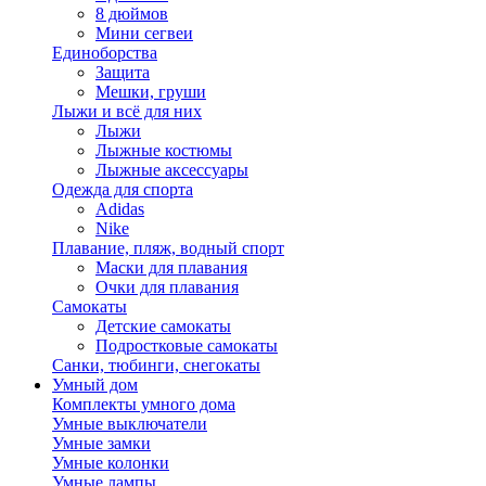
8 дюймов
Мини сегвеи
Единоборства
Защита
Мешки, груши
Лыжи и всё для них
Лыжи
Лыжные костюмы
Лыжные аксессуары
Одежда для спорта
Adidas
Nike
Плавание, пляж, водный спорт
Маски для плавания
Очки для плавания
Самокаты
Детские самокаты
Подростковые самокаты
Санки, тюбинги, снегокаты
Умный дом
Комплекты умного дома
Умные выключатели
Умные замки
Умные колонки
Умные лампы