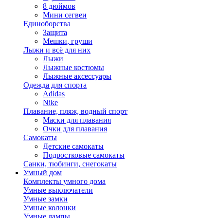
8 дюймов
Мини сегвеи
Единоборства
Защита
Мешки, груши
Лыжи и всё для них
Лыжи
Лыжные костюмы
Лыжные аксессуары
Одежда для спорта
Adidas
Nike
Плавание, пляж, водный спорт
Маски для плавания
Очки для плавания
Самокаты
Детские самокаты
Подростковые самокаты
Санки, тюбинги, снегокаты
Умный дом
Комплекты умного дома
Умные выключатели
Умные замки
Умные колонки
Умные лампы