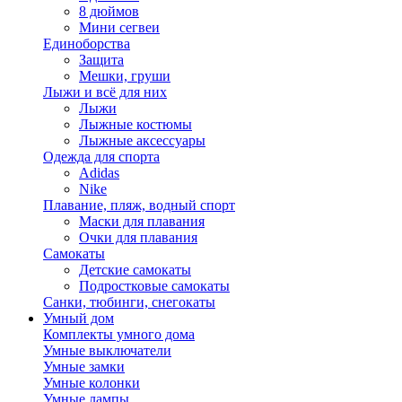
8 дюймов
Мини сегвеи
Единоборства
Защита
Мешки, груши
Лыжи и всё для них
Лыжи
Лыжные костюмы
Лыжные аксессуары
Одежда для спорта
Adidas
Nike
Плавание, пляж, водный спорт
Маски для плавания
Очки для плавания
Самокаты
Детские самокаты
Подростковые самокаты
Санки, тюбинги, снегокаты
Умный дом
Комплекты умного дома
Умные выключатели
Умные замки
Умные колонки
Умные лампы