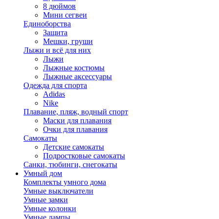
8 дюймов
Мини сегвеи
Единоборства
Защита
Мешки, груши
Лыжи и всё для них
Лыжи
Лыжные костюмы
Лыжные аксессуары
Одежда для спорта
Adidas
Nike
Плавание, пляж, водный спорт
Маски для плавания
Очки для плавания
Самокаты
Детские самокаты
Подростковые самокаты
Санки, тюбинги, снегокаты
Умный дом
Комплекты умного дома
Умные выключатели
Умные замки
Умные колонки
Умные лампы