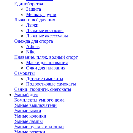
Единоборства
Защита
Мешки, груши
Лыжи и всё для них
Лыжи
Лыжные костюмы
Лыжные аксессуары
Одежда для спорта
Adidas
Nike
Плавание, пляж, водный спорт
Маски для плавания
Очки для плавания
Самокаты
Детские самокаты
Подростковые самокаты
Санки, тюбинги, снегокаты
Умный дом
Комплекты умного дома
Умные выключатели
Умные замки
Умные колонки
Умные лампы
Умные пульты и кнопки
Умные розетки