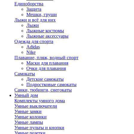
Единоборства
Защита
Мешки, груши
Лыжи и всё для них
Лыжи
Лыжные костюмы
Лыжные аксессуары
Одежда для спорта
Adidas
Nike
Плавание, пляж, водный спорт
Маски для плавания
Очки для плавания
Самокаты
Детские самокаты
Подростковые самокаты
Санки, тюбинги, снегокаты
Умный дом
Комплекты умного дома
Умные выключатели
Умные замки
Умные колонки
Умные лампы
Умные пульты и кнопки
Умные розетки