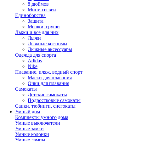
8 дюймов
Мини сегвеи
Единоборства
Защита
Мешки, груши
Лыжи и всё для них
Лыжи
Лыжные костюмы
Лыжные аксессуары
Одежда для спорта
Adidas
Nike
Плавание, пляж, водный спорт
Маски для плавания
Очки для плавания
Самокаты
Детские самокаты
Подростковые самокаты
Санки, тюбинги, снегокаты
Умный дом
Комплекты умного дома
Умные выключатели
Умные замки
Умные колонки
Умные лампы